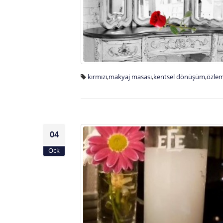
kırmızı
,
makyaj masası
,
kentsel dönüşüm
,
özle
04
Ock