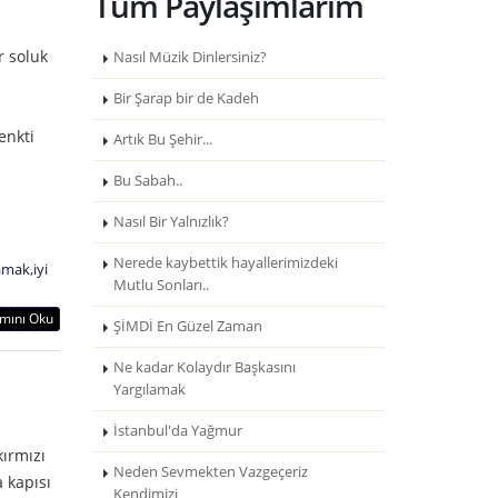
Tüm Paylaşımlarım
r soluk
Nasıl Müzik Dinlersiniz?
Bir Şarap bir de Kadeh
enkti
Artık Bu Şehir...
Bu Sabah..
Nasıl Bir Yalnızlık?
Nerede kaybettik hayallerimizdeki
amak
,
iyi
Mutlu Sonları..
mını Oku
ŞİMDİ En Güzel Zaman
Ne kadar Kolaydır Başkasını
Yargılamak
İstanbul'da Yağmur
ırmızı
Neden Sevmekten Vazgeçeriz
 kapısı
Kendimizi