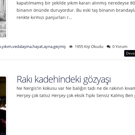
kapatılmamış bir şekilde yıkım kararı alınmış neredeyse 80
binanın önünde duruyordur. Bu eski taş binanın brandayl
renkte kırmızı panjurları r…
m
,
yıkım
,
vedalaşma
,
hayat
,
ayna
,
geçmiş
1955 Kişi Okudu
0 Yorum
Deva
Rakı kadehindeki gözyaşı
Ne Nergis'in kokusu var Ne balığın tadı ne de rakının kıva
Herşey çok tatsız Herşey çok eksik Tıpkı Sensiz Kalmış Ben 