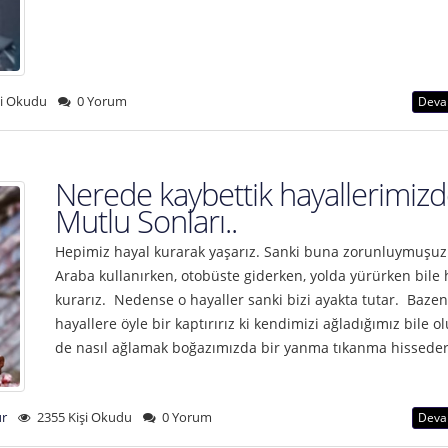
şi Okudu
0 Yorum
Deva
Nerede kaybettik hayallerimizd
Mutlu Sonları..
Hepimiz hayal kurarak yaşarız. Sanki buna zorunluymuşuz
Araba kullanırken, otobüste giderken, yolda yürürken bile 
kurarız. Nedense o hayaller sanki bizi ayakta tutar. Bazen
hayallere öyle bir kaptırırız ki kendimizi ağladığımız bile o
de nasıl ağlamak boğazımızda bir yanma tıkanma hissede
ur
2355 Kişi Okudu
0 Yorum
Deva