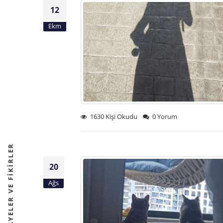
12
Ekm
1630 Kişi Okudu
0 Yorum
20
Ağs