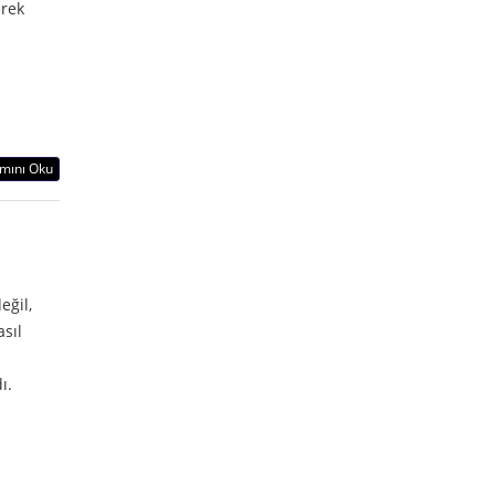
erek
mını Oku
eğil,
asıl
dı.