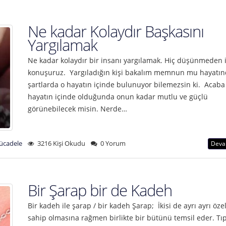
Ne kadar Kolaydır Başkasını
Yargılamak
Ne kadar kolaydır bir insanı yargılamak. Hiç düşünmeden il
konuşuruz. Yargıladığın kişi bakalım memnun mu hayatın
şartlarda o hayatın içinde bulunuyor bilemezsin ki. Acaba
hayatın içinde olduğunda onun kadar mutlu ve güçlü
görünebilecek misin. Nerde…
ücadele
3216 Kişi Okudu
0 Yorum
Deva
Bir Şarap bir de Kadeh
Bir kadeh ile şarap / bir kadeh Şarap; İkisi de ayrı ayrı özel
sahip olmasına rağmen birlikte bir bütünü temsil eder. Tıp