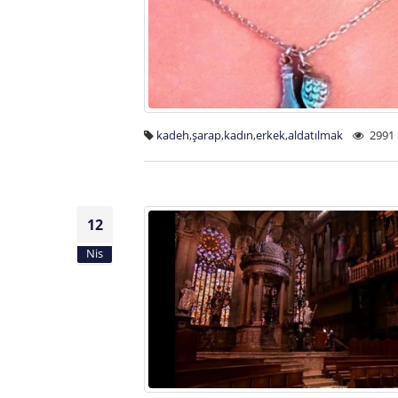
kadeh
,
şarap
,
kadın
,
erkek
,
aldatılmak
2991 
12
Nis