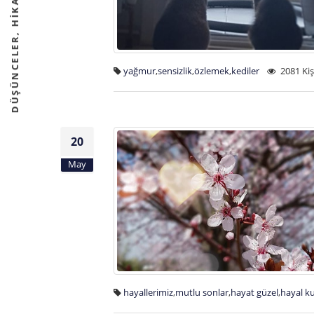
DÜŞÜNCELER, HİKAYELER VE FİKİRLER
yağmur
,
sensizlik
,
özlemek
,
kediler
2081 Ki
20
May
hayallerimiz
,
mutlu sonlar
,
hayat güzel
,
hayal k