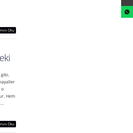
mını Oku
eki
 gibi.
hayaller
 o
lur. Hem
r…
mını Oku