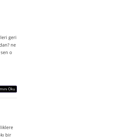
eri geri
dan? ne
 sen o
mını Oku
liklere
kı bir