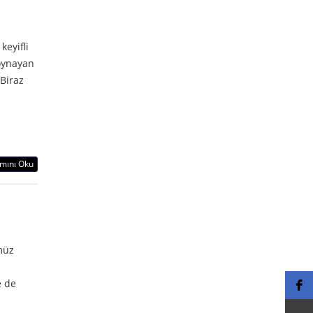
eyifli
 oynayan
 Biraz
mını Oku
müz
e de