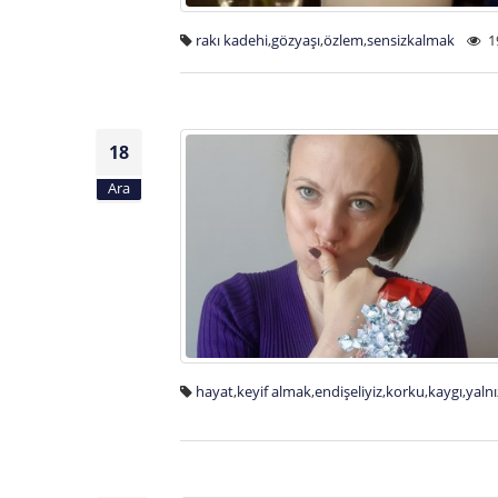
rakı kadehi
,
gözyaşı
,
özlem
,
sensizkalmak
1
18
Ara
hayat
,
keyif almak
,
endişeliyiz
,
korku
,
kaygı
,
yalnı