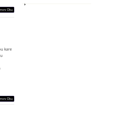
mını Oku
bu kare
cu
a
mını Oku