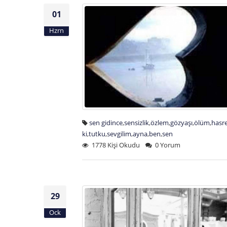
01
Hzrn
sen gidince
,
sensizlik
,
özlem
,
gözyaşı
,
ölüm
,
hasr
ki
,
tutku
,
sevgilim
,
ayna
,
ben
,
sen
1778 Kişi Okudu
0 Yorum
29
Ock