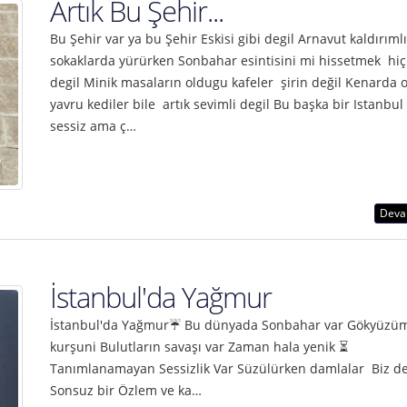
Artık Bu Şehir...
Bu Şehir var ya bu Şehir Eskisi gibi degil Arnavut kaldırımlı
sokaklarda yürürken Sonbahar esintisini mi hissetmek hiç k
degil Minik masaların oldugu kafeler şirin değil Kenarda
yavru kediler bile artık sevimli degil Bu başka bir Istanbul
sessiz ama ç…
Deva
İstanbul'da Yağmur
İstanbul'da Yağmur☔ Bu dünyada Sonbahar var Gökyüzü
kurşuni Bulutların savaşı var Zaman hala yenik ⏳
Tanımlanamayan Sessizlik Var Süzülürken damlalar Biz d
Sonsuz bir Özlem ve ka…