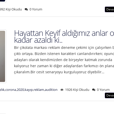
992 Kişi Okudu
0 Yorum
Deva
Hayattan Keyif aldığımız anlar o
kadar azaldı ki..
Bir çikolata markası reklam deneme çekimi için çalışırken 
çıktı ortaya. Bizden istenen karakteri canlandırırken; oyun
adayları olarak kendimizden de birşeyler katmak zorunda
kalıyoruz her zaman ki diğer adaylardan farkımızı ön plan
çıkaralım.Bir cesit senaryoyu kurguluyoruz diyebilir…
zlık
,
corona
,
2020
,
kayıp
,
reklam
,
audition
1926 Kişi Okudu
0 Yorum
Deva