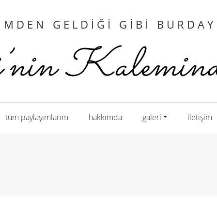
IMDEN GELDIĞI GIBI BURDA
tüm paylaşımlarım
hakkımda
galeri
i̇letişim