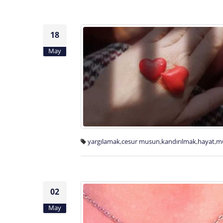
18
May
yargılamak
,
cesur musun
,
kandırılmak
,
hayat
,
m
02
May