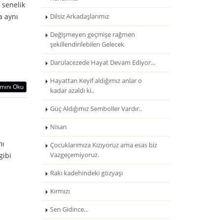
 senelik
a aynı
Dilsiz Arkadaşlarımız
Değişmeyen geçmişe rağmen
şekillendirilebilen Gelecek
Darülacezede Hayat Devam Ediyor...
Hayattan Keyif aldığımız anlar o
mını Oku
kadar azaldı ki..
Güç Aldığımız Semboller Vardır..
Nisan
mı
Çocuklarımıza Kızıyoruz ama esas biz
gibi
Vazgeçemiyoruz.
Rakı kadehindeki gözyaşı
Kırmızı
Sen Gidince...