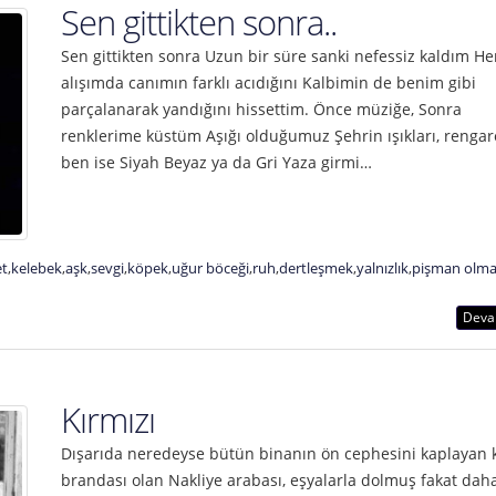
Sen gittikten sonra..
Sen gittikten sonra Uzun bir süre sanki nefessiz kaldım He
alışımda canımın farklı acıdığını Kalbimin de benim gibi
parçalanarak yandığını hissettim. Önce müziğe, Sonra
renklerime küstüm Aşığı olduğumuz Şehrin ışıkları, rengar
ben ise Siyah Beyaz ya da Gri Yaza girmi…
et
,
kelebek
,
aşk
,
sevgi
,
köpek
,
uğur böceği
,
ruh
,
dertleşmek
,
yalnızlık
,
pişman olm
Deva
Kırmızı
Dışarıda neredeyse bütün binanın ön cephesini kaplayan k
brandası olan Nakliye arabası, eşyalarla dolmuş fakat daha