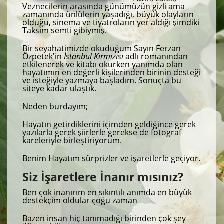
Veznecilerin arasında günümüzün gizli ama
zamanında ünlülerin yaşadığı, büyük olayların
olduğu, sinema ve tiyatroların yer aldığı şimdiki
Taksim semti gibiymiş.
Bir seyahatimizde okuduğum Sayın Ferzan
Özpetek'in
İstanbul Kırmızısı
adlı romanından
etkilenerek ve kitabı okurken yanımda olan
hayatımın en değerli kişilerinden birinin desteği
ve isteğiyle yazmaya başladım. Sonuçta bu
siteye kadar ulaştık.
Neden burdayım;
Hayatın getirdiklerini içimden geldiğince gerek
yazılarla gerek şiirlerle gerekse de fotograf
kareleriyle birleştiriyorum.
Benim Hayatım sürprizler ve işaretlerle geçiyor.
Siz İşaretlere İnanır mısınız?
Ben çok inanırım en sıkıntılı anımda en büyük
destekçim oldular çoğu zaman
Bazen insan hiç tanımadığı birinden çok şey