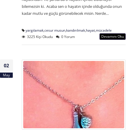
bilemezsin ki. Acaba sen o hayatın içinde olduğunda onun
kadar mutlu ve güçlü görünebilecek misin. Nerde…
yargılamak
,
cesur musun
,
kandırılmak
,
hayat
,
mücadele
Devamını Oku
3225 Kişi Okudu
0 Yorum
02
May