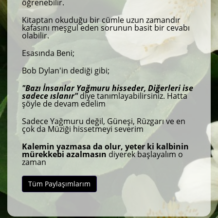
öğrenebilir.
Kitaptan okuduğu bir cümle uzun zamandır
kafasını meşgul eden sorunun basit bir cevabı
olabilir.
Esasında Beni;
Bob Dylan'in dediği gibi;
"Bazı İnsanlar Yağmuru hisseder, Diğerleri ise
sadece ıslanır"
diye tanımlayabilirsiniz. Hatta
şöyle de devam edelim
Sadece Yağmuru değil, Güneşi, Rüzgarı ve en
çok da Müziği hissetmeyi severim
Kalemin yazmasa da olur, yeter ki kalbinin
mürekkebi azalmasın
diyerek başlayalım o
zaman
Tüm Paylaşımlarım