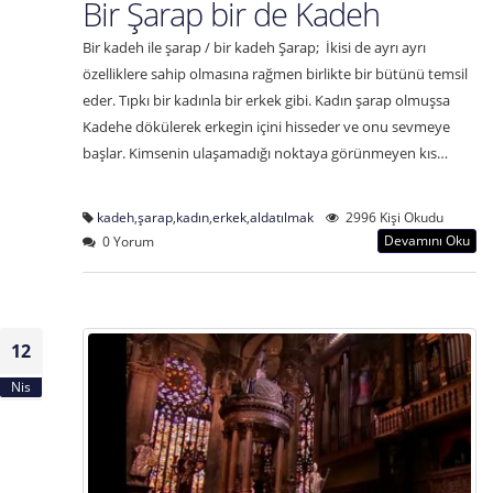
Bir Şarap bir de Kadeh
Bir kadeh ile şarap / bir kadeh Şarap; İkisi de ayrı ayrı
özelliklere sahip olmasına rağmen birlikte bir bütünü temsil
eder. Tıpkı bir kadınla bir erkek gibi. Kadın şarap olmuşsa
Kadehe dökülerek erkegin içini hisseder ve onu sevmeye
başlar. Kimsenin ulaşamadığı noktaya görünmeyen kıs…
kadeh
,
şarap
,
kadın
,
erkek
,
aldatılmak
2996 Kişi Okudu
Devamını Oku
0 Yorum
12
Nis