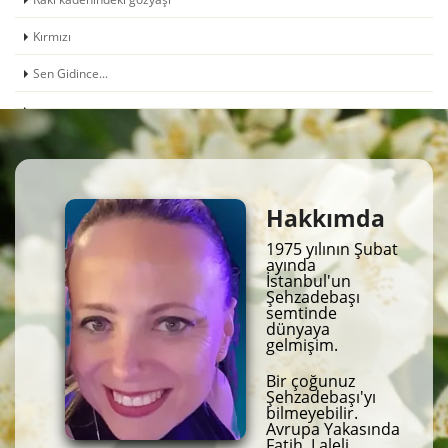
Kırmızı
Sen Gidince...
Hakkımda
1975 yılının Şubat
ayında
İstanbul'un
Şehzadebaşı
semtinde
dünyaya
gelmişim.
Bir çoğunuz
Şehzadebaşı'yı
bilmeyebilir.
Avrupa Yakasında
Fatih, Laleli,