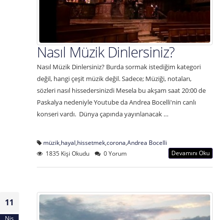
Nasıl Müzik Dinlersiniz?
Nasıl Müzik Dinlersiniz? Burda sormak istediğim kategori
değil, hangi çeşit müzik değil. Sadece; Müziği, notaları,
sözleri nasıl hissedersinizdi Mesela bu akşam saat 20:00 de
Paskalya nedeniyle Youtube da Andrea Bocelli'nin canlı
konseri vardı. Dünya çapında yayınlanacak …
müzik
,
hayal
,
hissetmek
,
corona
,
Andrea Bocelli
Devamını Oku
1835 Kişi Okudu
0 Yorum
11
Nis