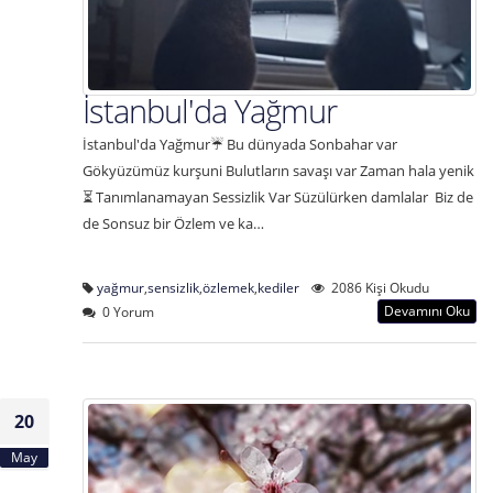
İstanbul'da Yağmur
İstanbul'da Yağmur☔ Bu dünyada Sonbahar var
Gökyüzümüz kurşuni Bulutların savaşı var Zaman hala yenik
⏳ Tanımlanamayan Sessizlik Var Süzülürken damlalar Biz de
de Sonsuz bir Özlem ve ka…
yağmur
,
sensizlik
,
özlemek
,
kediler
2086 Kişi Okudu
Devamını Oku
0 Yorum
20
May