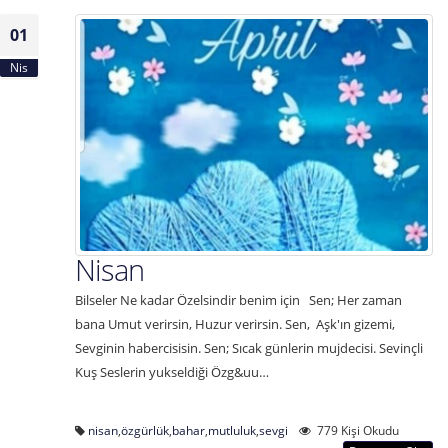
01
Nis
Nisan
Bilseler Ne kadar Özelsindir benim için Sen; Her zaman
bana Umut verirsin, Huzur verirsin. Sen, Aşk'ın gizemi,
Sevginin habercisisin. Sen; Sıcak günlerin mujdecisi. Sevinçli
Kuş Seslerin yukseldiği Özg&uu…
nisan
,
özgürlük
,
bahar
,
mutluluk
,
sevgi
779 Kişi Okudu