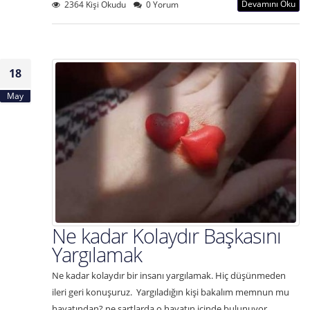
Devamını Oku
2364 Kişi Okudu
0 Yorum
18
May
Ne kadar Kolaydır Başkasını
Yargılamak
Ne kadar kolaydır bir insanı yargılamak. Hiç düşünmeden
ileri geri konuşuruz. Yargıladığın kişi bakalım memnun mu
hayatından? ne şartlarda o hayatın içinde bulunuyor