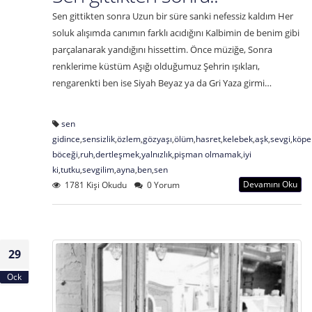
Sen gittikten sonra Uzun bir süre sanki nefessiz kaldım Her
soluk alışımda canımın farklı acıdığını Kalbimin de benim gibi
parçalanarak yandığını hissettim. Önce müziğe, Sonra
renklerime küstüm Aşığı olduğumuz Şehrin ışıkları,
rengarenkti ben ise Siyah Beyaz ya da Gri Yaza girmi…
sen
gidince
,
sensizlik
,
özlem
,
gözyaşı
,
ölüm
,
hasret
,
kelebek
,
aşk
,
sevgi
,
köpe
böceği
,
ruh
,
dertleşmek
,
yalnızlık
,
pişman olmamak
,
iyi
ki
,
tutku
,
sevgilim
,
ayna
,
ben
,
sen
Devamını Oku
1781 Kişi Okudu
0 Yorum
29
Ock