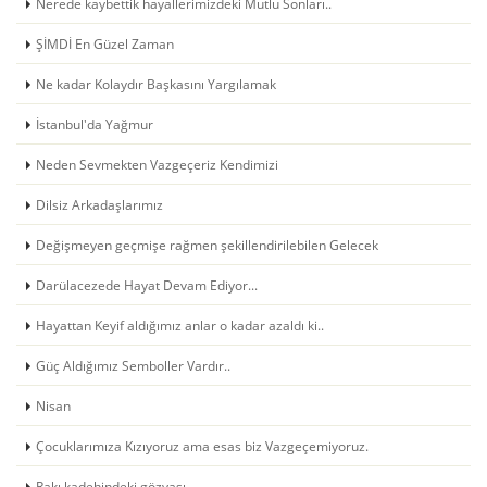
Nerede kaybettik hayallerimizdeki Mutlu Sonları..
ŞİMDİ En Güzel Zaman
Ne kadar Kolaydır Başkasını Yargılamak
İstanbul'da Yağmur
Neden Sevmekten Vazgeçeriz Kendimizi
Dilsiz Arkadaşlarımız
Değişmeyen geçmişe rağmen şekillendirilebilen Gelecek
Darülacezede Hayat Devam Ediyor...
Hayattan Keyif aldığımız anlar o kadar azaldı ki..
Güç Aldığımız Semboller Vardır..
Nisan
Çocuklarımıza Kızıyoruz ama esas biz Vazgeçemiyoruz.
Rakı kadehindeki gözyaşı