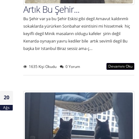
Artık Bu Şehir...
Bu Şehir var ya bu Şehir Eskisi gibi degil Arnavut kaldırımlı
sokaklarda yürürken Sonbahar esintisini mi hissetmek hiç
keyifli degil Minik masaların oldugu kafeler şirin değil
Kenarda oynayan yavru kediler bile artık sevimli degil Bu
başka bir Istanbul Biraz sessiz ama ç…
Devamını Oku
1635 Kişi Okudu
0 Yorum
20
Ağs