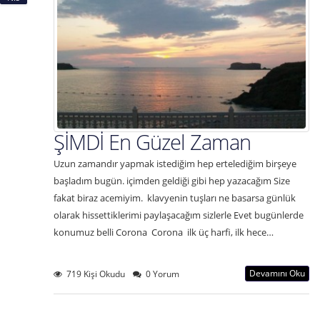
ŞİMDİ En Güzel Zaman
Uzun zamandır yapmak istediğim hep ertelediğim birşeye
başladım bugün. içimden geldiği gibi hep yazacağım Size
fakat biraz acemiyim. klavyenin tuşları ne basarsa günlük
olarak hissettiklerimi paylaşacağım sizlerle Evet bugünlerde
konumuz belli Corona Corona ilk üç harfi, ilk hece…
Devamını Oku
719 Kişi Okudu
0 Yorum