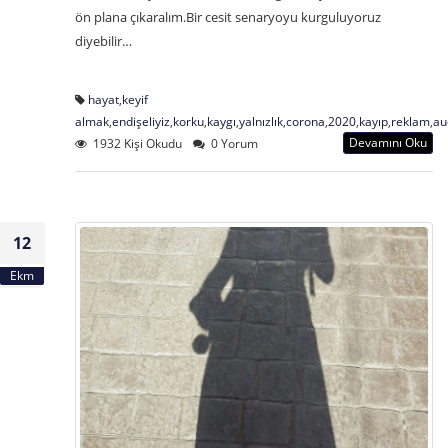
ön plana çıkaralım.Bir cesit senaryoyu kurguluyoruz
diyebilir…
hayat
,
keyif
almak
,
endişeliyiz
,
korku
,
kaygı
,
yalnızlık
,
corona
,
2020
,
kayıp
,
reklam
,
au
Devamını Oku
1932 Kişi Okudu
0 Yorum
12
Ekm