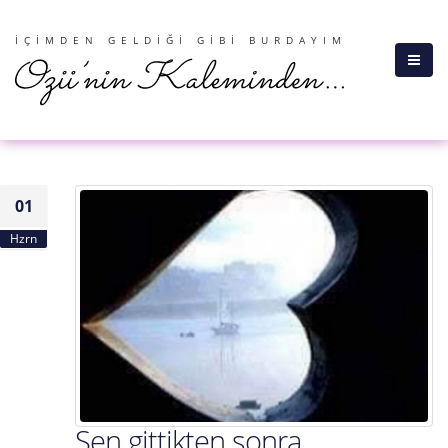
İÇIMDEN GELDIĞI GIBI BURDAYIM
01
Hzrn
Sen gittikten sonra..