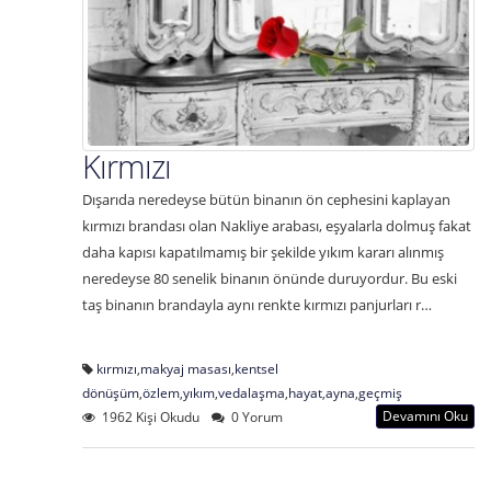
Kırmızı
Dışarıda neredeyse bütün binanın ön cephesini kaplayan
kırmızı brandası olan Nakliye arabası, eşyalarla dolmuş fakat
daha kapısı kapatılmamış bir şekilde yıkım kararı alınmış
neredeyse 80 senelik binanın önünde duruyordur. Bu eski
taş binanın brandayla aynı renkte kırmızı panjurları r…
kırmızı
,
makyaj masası
,
kentsel
dönüşüm
,
özlem
,
yıkım
,
vedalaşma
,
hayat
,
ayna
,
geçmiş
Devamını Oku
1962 Kişi Okudu
0 Yorum