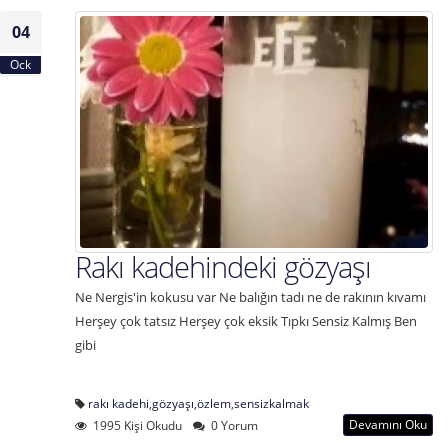
04
Ock
Rakı kadehindeki gözyaşı
Ne Nergis'in kokusu var Ne balığın tadı ne de rakının kıvamı
Herşey çok tatsız Herşey çok eksik Tıpkı Sensiz Kalmış Ben
gibi
rakı kadehi
,
gözyaşı
,
özlem
,
sensizkalmak
Devamını Oku
1995 Kişi Okudu
0 Yorum