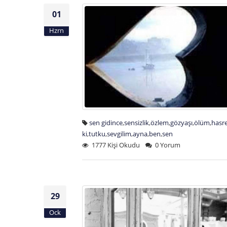
01
Hzrn
sen gidince
,
sensizlik
,
özlem
,
gözyaşı
,
ölüm
,
hasr
ki
,
tutku
,
sevgilim
,
ayna
,
ben
,
sen
1777 Kişi Okudu
0 Yorum
29
Ock