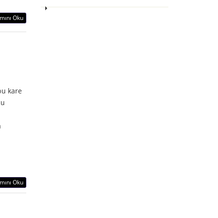
mını Oku
bu kare
cu
a
mını Oku