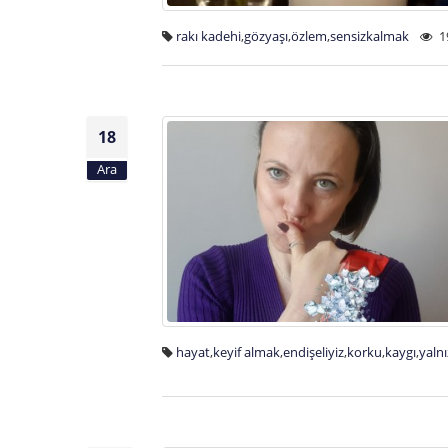
rakı kadehi
,
gözyaşı
,
özlem
,
sensizkalmak
1
18
Ara
hayat
,
keyif almak
,
endişeliyiz
,
korku
,
kaygı
,
yalnı