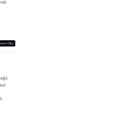
erek
mını Oku
eğil,
asıl
dı.