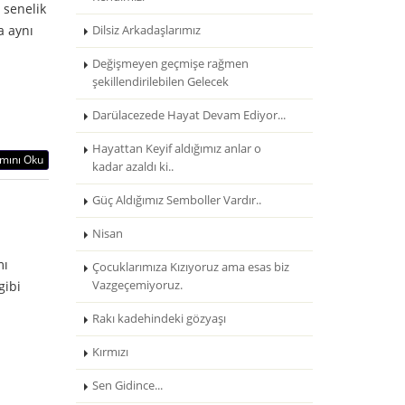
 senelik
a aynı
Dilsiz Arkadaşlarımız
Değişmeyen geçmişe rağmen
şekillendirilebilen Gelecek
Darülacezede Hayat Devam Ediyor...
Hayattan Keyif aldığımız anlar o
mını Oku
kadar azaldı ki..
Güç Aldığımız Semboller Vardır..
Nisan
mı
Çocuklarımıza Kızıyoruz ama esas biz
gibi
Vazgeçemiyoruz.
Rakı kadehindeki gözyaşı
Kırmızı
Sen Gidince...