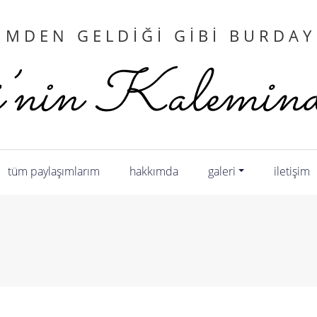
IMDEN GELDIĞI GIBI BURDA
tüm paylaşımlarım
hakkımda
galeri
i̇letişim