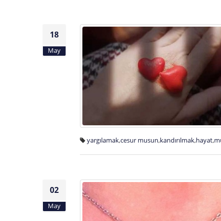
18
May
yargılamak
,
cesur musun
,
kandırılmak
,
hayat
,
m
02
May