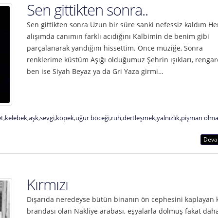
Sen gittikten sonra..
Sen gittikten sonra Uzun bir süre sanki nefessiz kaldım He
alışımda canımın farklı acıdığını Kalbimin de benim gibi
parçalanarak yandığını hissettim. Önce müziğe, Sonra
renklerime küstüm Aşığı olduğumuz Şehrin ışıkları, rengar
ben ise Siyah Beyaz ya da Gri Yaza girmi…
et
,
kelebek
,
aşk
,
sevgi
,
köpek
,
uğur böceği
,
ruh
,
dertleşmek
,
yalnızlık
,
pişman olm
Deva
Kırmızı
Dışarıda neredeyse bütün binanın ön cephesini kaplayan k
brandası olan Nakliye arabası, eşyalarla dolmuş fakat daha