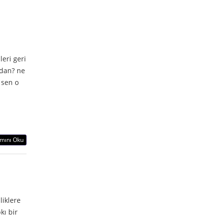
eri geri
dan? ne
 sen o
mını Oku
liklere
kı bir