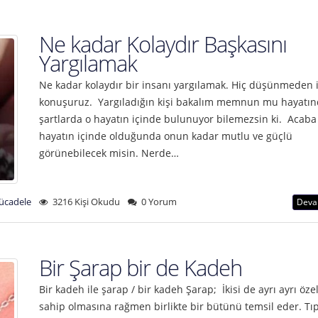
Ne kadar Kolaydır Başkasını
Yargılamak
Ne kadar kolaydır bir insanı yargılamak. Hiç düşünmeden il
konuşuruz. Yargıladığın kişi bakalım memnun mu hayatın
şartlarda o hayatın içinde bulunuyor bilemezsin ki. Acaba
hayatın içinde olduğunda onun kadar mutlu ve güçlü
görünebilecek misin. Nerde…
ücadele
3216 Kişi Okudu
0 Yorum
Deva
Bir Şarap bir de Kadeh
Bir kadeh ile şarap / bir kadeh Şarap; İkisi de ayrı ayrı özel
sahip olmasına rağmen birlikte bir bütünü temsil eder. Tıp