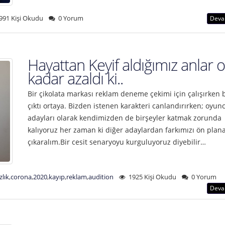
991 Kişi Okudu
0 Yorum
Deva
Hayattan Keyif aldığımız anlar o
kadar azaldı ki..
Bir çikolata markası reklam deneme çekimi için çalışırken 
çıktı ortaya. Bizden istenen karakteri canlandırırken; oyun
adayları olarak kendimizden de birşeyler katmak zorunda
kalıyoruz her zaman ki diğer adaylardan farkımızı ön plan
çıkaralım.Bir cesit senaryoyu kurguluyoruz diyebilir…
zlık
,
corona
,
2020
,
kayıp
,
reklam
,
audition
1925 Kişi Okudu
0 Yorum
Deva