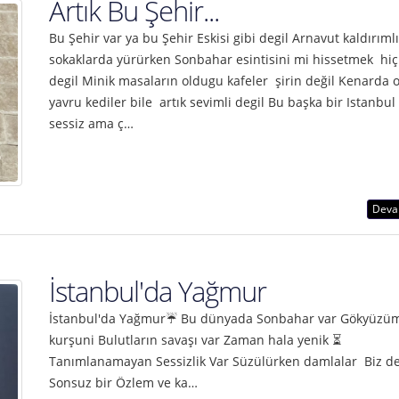
Artık Bu Şehir...
Bu Şehir var ya bu Şehir Eskisi gibi degil Arnavut kaldırımlı
sokaklarda yürürken Sonbahar esintisini mi hissetmek hiç k
degil Minik masaların oldugu kafeler şirin değil Kenarda
yavru kediler bile artık sevimli degil Bu başka bir Istanbul
sessiz ama ç…
Deva
İstanbul'da Yağmur
İstanbul'da Yağmur☔ Bu dünyada Sonbahar var Gökyüzü
kurşuni Bulutların savaşı var Zaman hala yenik ⏳
Tanımlanamayan Sessizlik Var Süzülürken damlalar Biz d
Sonsuz bir Özlem ve ka…