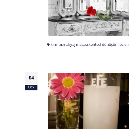
kırmızı
,
makyaj masası
,
kentsel dönüşüm
,
özle
04
Ock