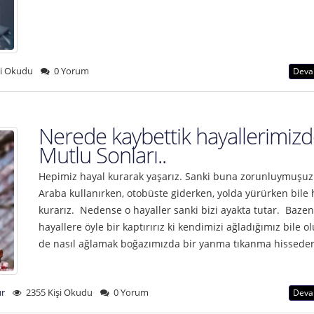
şi Okudu
0 Yorum
Deva
Nerede kaybettik hayallerimizd
Mutlu Sonları..
Hepimiz hayal kurarak yaşarız. Sanki buna zorunluymuşuz
Araba kullanırken, otobüste giderken, yolda yürürken bile 
kurarız. Nedense o hayaller sanki bizi ayakta tutar. Bazen
hayallere öyle bir kaptırırız ki kendimizi ağladığımız bile o
de nasıl ağlamak boğazımızda bir yanma tıkanma hissede
ur
2355 Kişi Okudu
0 Yorum
Deva