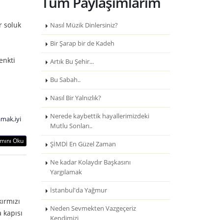
Tüm Paylaşımlarım
r soluk
Nasıl Müzik Dinlersiniz?
Bir Şarap bir de Kadeh
enkti
Artık Bu Şehir...
Bu Sabah..
Nasıl Bir Yalnızlık?
Nerede kaybettik hayallerimizdeki
amak
,
iyi
Mutlu Sonları..
mını Oku
ŞİMDİ En Güzel Zaman
Ne kadar Kolaydır Başkasını
Yargılamak
İstanbul'da Yağmur
ırmızı
Neden Sevmekten Vazgeçeriz
 kapısı
Kendimizi