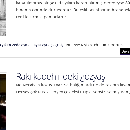
kapatılmamış bir şekilde yıkım kararı alınmış neredeyse 80
binanın önünde duruyordur. Bu eski taş binanın brandayl
renkte kırmızı panjurları r…
m
,
yıkım
,
vedalaşma
,
hayat
,
ayna
,
geçmiş
1955 Kişi Okudu
0 Yorum
Deva
Rakı kadehindeki gözyaşı
Ne Nergis'in kokusu var Ne balığın tadı ne de rakının kıva
Herşey çok tatsız Herşey çok eksik Tıpkı Sensiz Kalmış Ben 