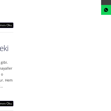
mını Oku
eki
 gibi.
hayaller
 o
lur. Hem
r…
mını Oku