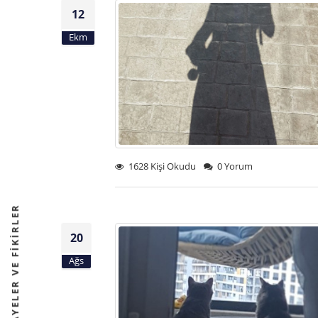
12
Ekm
1628 Kişi Okudu
0 Yorum
20
Ağs