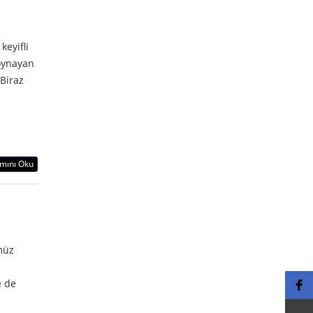
eyifli
 oynayan
 Biraz
mını Oku
müz
e de