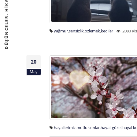
DÜŞÜNCELER, HİKAYELER VE FİKİRLER
yağmur
,
sensizlik
,
özlemek
,
kediler
2080 Ki
20
May
hayallerimiz
,
mutlu sonlar
,
hayat güzel
,
hayal k