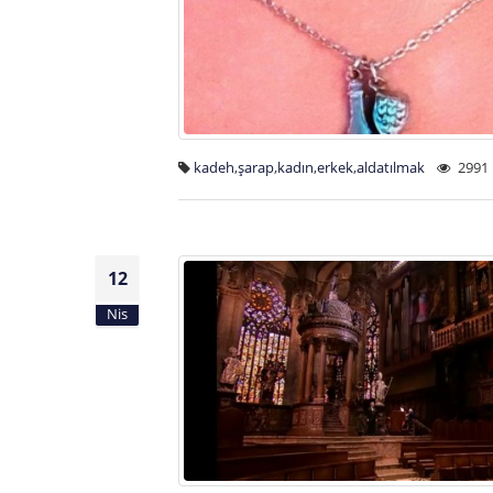
kadeh
,
şarap
,
kadın
,
erkek
,
aldatılmak
2991 
12
Nis