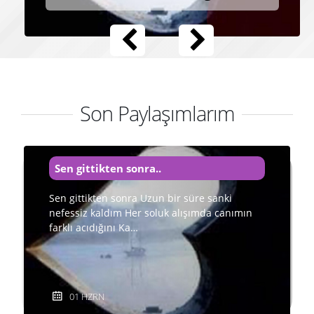
Son Paylaşımlarım
Sen gittikten sonra..
Sen gittikten sonra Uzun bir süre sanki
nefessiz kaldım Her soluk alışımda canımın
farklı acıdığını Ka…
01 HZRN