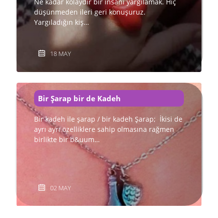
Ne kadar kolaydır bir insanı yargılamak. Hiç
düşünmeden ileri geri konuşuruz.
Yargıladığın kiş…
18 MAY
Bir Şarap bir de Kadeh
Bir kadeh ile şarap / bir kadeh Şarap; İkisi de
ayrı ayrı özelliklere sahip olmasına rağmen
birlikte bir b&uum…
02 MAY