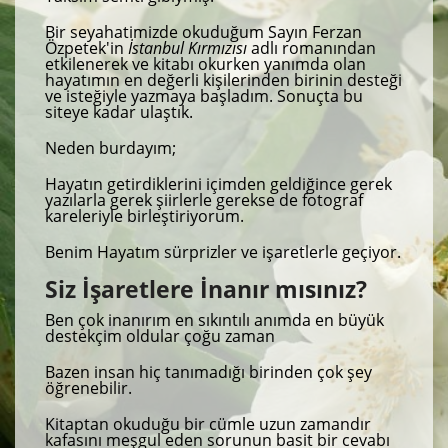
Bir seyahatimizde okuduğum Sayın Ferzan
Özpetek'in
İstanbul Kırmızısı
adlı romanından
etkilenerek ve kitabı okurken yanımda olan
hayatımın en değerli kişilerinden birinin desteği
ve isteğiyle yazmaya başladım. Sonuçta bu
siteye kadar ulaştık.
Neden burdayım;
Hayatın getirdiklerini içimden geldiğince gerek
yazılarla gerek şiirlerle gerekse de fotograf
kareleriyle birleştiriyorum.
Benim Hayatım sürprizler ve işaretlerle geçiyor.
Siz İşaretlere İnanır mısınız?
Ben çok inanırım en sıkıntılı anımda en büyük
destekçim oldular çoğu zaman
Bazen insan hiç tanımadığı birinden çok şey
öğrenebilir.
Kitaptan okuduğu bir cümle uzun zamandır
kafasını meşgul eden sorunun basit bir cevabı