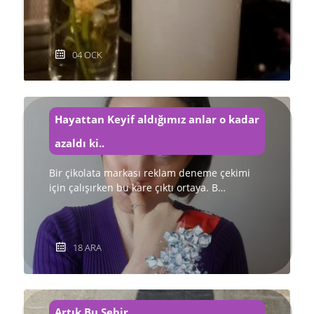
04 OCK
Hayattan Keyif aldığımız anlar o kadar
azaldı ki..
Bir çikolata markası reklam deneme çekimi
için çalışırken bu kare çıktı ortaya. B…
18 ARA
Artık Bu Şehir...