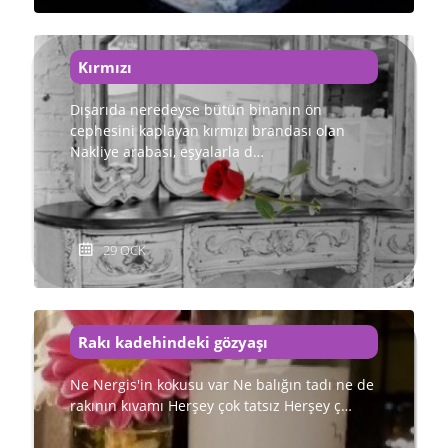
Kırmızı
Dışarıda neredeyse bütün binanın ön
cephesini kaplayan kırmızı brandası olan
Nakliye arabası, eşyalarla d…
29 OCK
Rakı kadehindeki gözyaşı
Ne Nergis'in kokusu var Ne balığın tadı ne de
rakının kıvamı Herşey çok tatsız Herşey ç…