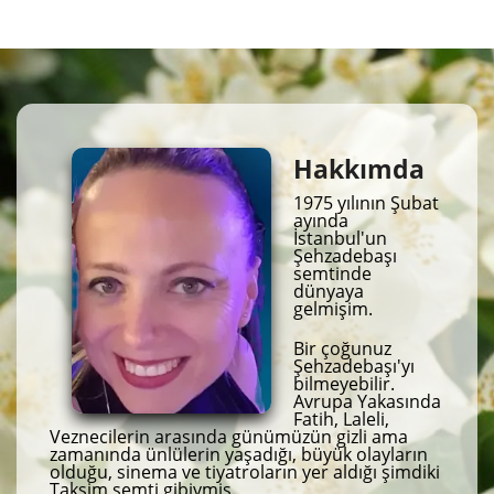
Hakkımda
1975 yılının Şubat
ayında
İstanbul'un
Şehzadebaşı
semtinde
dünyaya
gelmişim.
Bir çoğunuz
Şehzadebaşı'yı
bilmeyebilir.
Avrupa Yakasında
Fatih, Laleli,
Veznecilerin arasında günümüzün gizli ama
zamanında ünlülerin yaşadığı, büyük olayların
olduğu, sinema ve tiyatroların yer aldığı şimdiki
Taksim semti gibiymiş.