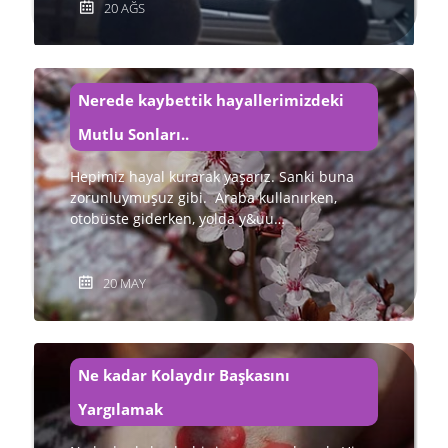
20 AĞS
Nerede kaybettik hayallerimizdeki
Mutlu Sonları..
Hepimiz hayal kurarak yaşarız. Sanki buna
zorunluymuşuz gibi. Araba kullanırken,
otobüste giderken, yolda y&uu…
20 MAY
Ne kadar Kolaydır Başkasını
Yargılamak