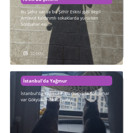
Bu Şehir var ya bu Şehir Eskisi gibi degil
Arnavut kaldırımlı sokaklarda yürürken
Sonbahar esi…
12 EKM
İstanbul'da Yağmur
İstanbul'da Yağmur☔ Bu dünyada Sonbahar
var Gökyüzümüz kurşuni …