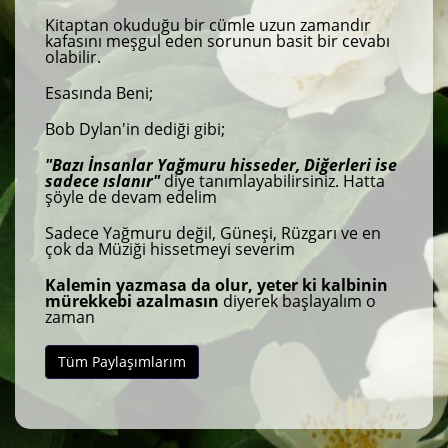
Kitaptan okuduğu bir cümle uzun zamandır
kafasını meşgul eden sorunun basit bir cevabı
olabilir.
Esasında Beni;
Bob Dylan'in dediği gibi;
"Bazı İnsanlar Yağmuru hisseder, Diğerleri ise
sadece ıslanır"
diye tanımlayabilirsiniz. Hatta
şöyle de devam edelim
Sadece Yağmuru değil, Güneşi, Rüzgarı ve en
çok da Müziği hissetmeyi severim
Kalemin yazmasa da olur, yeter ki kalbinin
mürekkebi azalmasın
diyerek başlayalım o
zaman
Tüm Paylaşımlarım