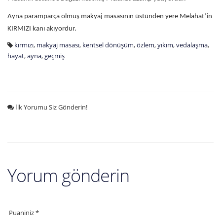
Ayna paramparça olmuş makyaj masasının üstünden yere Melahat’in
KIRMIZI kanı akıyordur.
kırmızı
,
makyaj masası
,
kentsel dönüşüm
,
özlem
,
yıkım
,
vedalaşma
,
hayat
,
ayna
,
geçmiş
İlk Yorumu Siz Gönderin!
Yorum gönderin
Puaniniz *