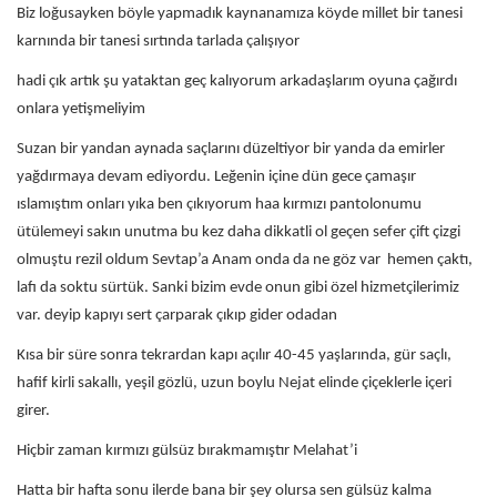
Biz loğusayken böyle yapmadık kaynanamıza köyde millet bir tanesi
karnında bir tanesi sırtında tarlada çalışıyor
hadi çık artık şu yataktan geç kalıyorum arkadaşlarım oyuna çağırdı
onlara yetişmeliyim
Suzan bir yandan aynada saçlarını düzeltiyor bir yanda da emirler
yağdırmaya devam ediyordu. Leğenin içine dün gece çamaşır
ıslamıştım onları yıka ben çıkıyorum haa kırmızı pantolonumu
ütülemeyi sakın unutma bu kez daha dikkatli ol geçen sefer çift çizgi
olmuştu rezil oldum Sevtap’a Anam onda da ne göz var hemen çaktı,
lafı da soktu sürtük. Sanki bizim evde onun gibi özel hizmetçilerimiz
var. deyip kapıyı sert çarparak çıkıp gider odadan
Kısa bir süre sonra tekrardan kapı açılır 40-45 yaşlarında, gür saçlı,
hafif kirli sakallı, yeşil gözlü, uzun boylu Nejat elinde çiçeklerle içeri
girer.
Hiçbir zaman kırmızı gülsüz bırakmamıştır Melahat’i
Hatta bir hafta sonu ilerde bana bir şey olursa sen gülsüz kalma