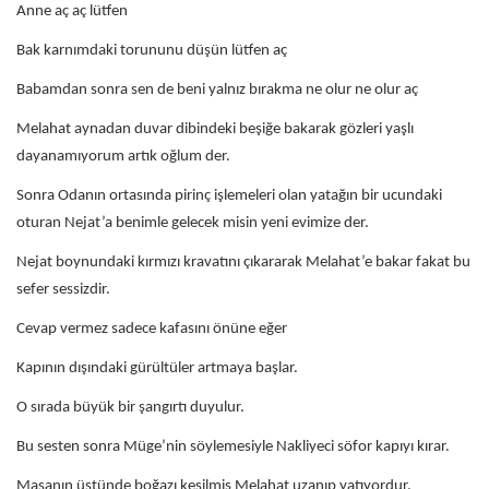
Anne aç aç lütfen
Bak karnımdaki torununu düşün lütfen aç
Babamdan sonra sen de beni yalnız bırakma ne olur ne olur aç
Melahat aynadan duvar dibindeki beşiğe bakarak gözleri yaşlı
dayanamıyorum artık oğlum der.
Sonra Odanın ortasında pirinç işlemeleri olan yatağın bir ucundaki
oturan Nejat’a benimle gelecek misin yeni evimize der.
Nejat boynundaki kırmızı kravatını çıkararak Melahat’e bakar fakat bu
sefer sessizdir.
Cevap vermez sadece kafasını önüne eğer
Kapının dışındaki gürültüler artmaya başlar.
O sırada büyük bir şangırtı duyulur.
Bu sesten sonra Müge’nin söylemesiyle Nakliyeci söfor kapıyı kırar.
Masanın üstünde boğazı kesilmiş Melahat uzanıp yatıyordur.