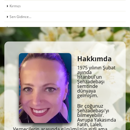
Kırmızı
Sen Gidince...
Hakkımda
1975 yılının Şubat
ayında
İstanbul'un
Şehzadebaşı
semtinde
dünyaya
gelmişim.
Bir çoğunuz
Şehzadebaşı'yı
bilmeyebilir.
Avrupa Yakasında
Fatih, Laleli,
Veznecilerin arasında günümüzün gizli ama