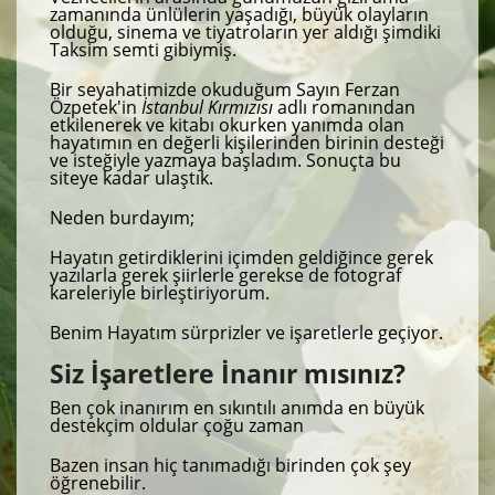
zamanında ünlülerin yaşadığı, büyük olayların
olduğu, sinema ve tiyatroların yer aldığı şimdiki
Taksim semti gibiymiş.
Bir seyahatimizde okuduğum Sayın Ferzan
Özpetek'in
İstanbul Kırmızısı
adlı romanından
etkilenerek ve kitabı okurken yanımda olan
hayatımın en değerli kişilerinden birinin desteği
ve isteğiyle yazmaya başladım. Sonuçta bu
siteye kadar ulaştık.
Neden burdayım;
Hayatın getirdiklerini içimden geldiğince gerek
yazılarla gerek şiirlerle gerekse de fotograf
kareleriyle birleştiriyorum.
Benim Hayatım sürprizler ve işaretlerle geçiyor.
Siz İşaretlere İnanır mısınız?
Ben çok inanırım en sıkıntılı anımda en büyük
destekçim oldular çoğu zaman
Bazen insan hiç tanımadığı birinden çok şey
öğrenebilir.