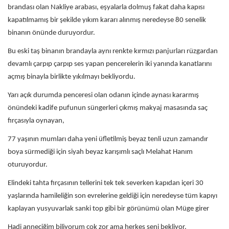
brandası olan Nakliye arabası, eşyalarla dolmuş fakat daha kapısı
kapatılmamış bir şekilde yıkım kararı alınmış neredeyse 80 senelik
binanın önünde duruyordur.
Bu eski taş binanın brandayla aynı renkte kırmızı panjurları rüzgardan
devamlı çarpıp çarpıp ses yapan pencerelerin iki yanında kanatlarını
açmış binayla birlikte yıkılmayı bekliyordu.
Yarı açık durumda penceresi olan odanın içinde aynası kararmış
önündeki kadife pufunun süngerleri çıkmış makyaj masasında saç
fırçasıyla oynayan,
77 yaşının mumları daha yeni üfletilmiş beyaz tenli uzun zamandır
boya sürmediği için siyah beyaz karışımlı saçlı Melahat Hanım
oturuyordur.
Elindeki tahta fırçasının tellerini tek tek severken kapıdan içeri 30
yaşlarında hamileliğin son evrelerine geldiği için neredeyse tüm kapıyı
kaplayan yusyuvarlak sanki top gibi bir görünümü olan Müge girer
Hadi anneciğim biliyorum çok zor ama herkes seni bekliyor.