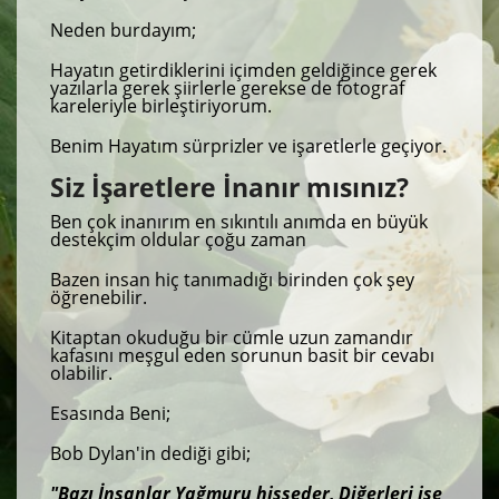
Neden burdayım;
Hayatın getirdiklerini içimden geldiğince gerek
yazılarla gerek şiirlerle gerekse de fotograf
kareleriyle birleştiriyorum.
Benim Hayatım sürprizler ve işaretlerle geçiyor.
Siz İşaretlere İnanır mısınız?
Ben çok inanırım en sıkıntılı anımda en büyük
destekçim oldular çoğu zaman
Bazen insan hiç tanımadığı birinden çok şey
öğrenebilir.
Kitaptan okuduğu bir cümle uzun zamandır
kafasını meşgul eden sorunun basit bir cevabı
olabilir.
Esasında Beni;
Bob Dylan'in dediği gibi;
"Bazı İnsanlar Yağmuru hisseder, Diğerleri ise