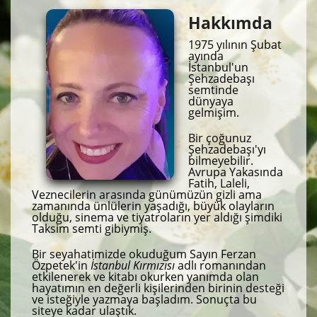
Hakkımda
1975 yılının Şubat
ayında
İstanbul'un
Şehzadebaşı
semtinde
dünyaya
gelmişim.
Bir çoğunuz
Şehzadebaşı'yı
bilmeyebilir.
Avrupa Yakasında
Fatih, Laleli,
Veznecilerin arasında günümüzün gizli ama
zamanında ünlülerin yaşadığı, büyük olayların
olduğu, sinema ve tiyatroların yer aldığı şimdiki
Taksim semti gibiymiş.
Bir seyahatimizde okuduğum Sayın Ferzan
Özpetek'in
İstanbul Kırmızısı
adlı romanından
etkilenerek ve kitabı okurken yanımda olan
hayatımın en değerli kişilerinden birinin desteği
ve isteğiyle yazmaya başladım. Sonuçta bu
siteye kadar ulaştık.