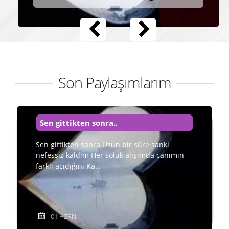
Son Paylaşımlarım
Sen gittikten sonra..
Sen gittikten sonra Uzun bir süre sanki
nefessiz kaldım Her soluk alışımda canımın
farklı acıdığını Ka…
01 HZRN