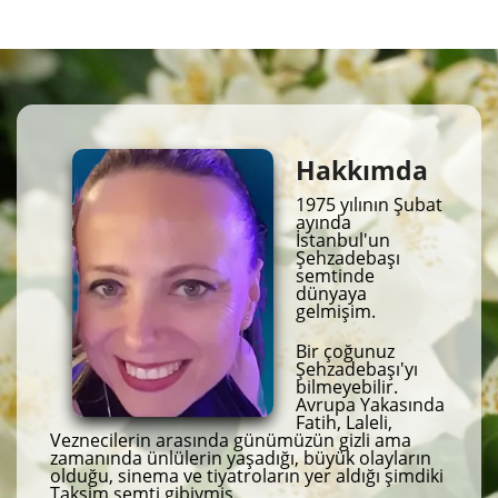
Hakkımda
1975 yılının Şubat
ayında
İstanbul'un
Şehzadebaşı
semtinde
dünyaya
gelmişim.
Bir çoğunuz
Şehzadebaşı'yı
bilmeyebilir.
Avrupa Yakasında
Fatih, Laleli,
Veznecilerin arasında günümüzün gizli ama
zamanında ünlülerin yaşadığı, büyük olayların
olduğu, sinema ve tiyatroların yer aldığı şimdiki
Taksim semti gibiymiş.