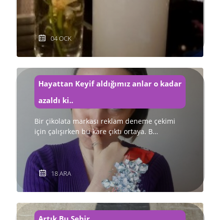
04 OCK
Hayattan Keyif aldığımız anlar o kadar
azaldı ki..
Bir çikolata markası reklam deneme çekimi
için çalışırken bu kare çıktı ortaya. B…
18 ARA
Artık Bu Şehir...