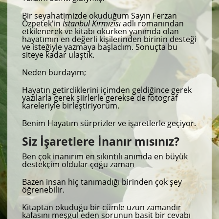
Bir seyahatimizde okuduğum Sayın Ferzan
Özpetek'in
İstanbul Kırmızısı
adlı romanından
etkilenerek ve kitabı okurken yanımda olan
hayatımın en değerli kişilerinden birinin desteği
ve isteğiyle yazmaya başladım. Sonuçta bu
siteye kadar ulaştık.
Neden burdayım;
Hayatın getirdiklerini içimden geldiğince gerek
yazılarla gerek şiirlerle gerekse de fotograf
kareleriyle birleştiriyorum.
Benim Hayatım sürprizler ve işaretlerle geçiyor.
Siz İşaretlere İnanır mısınız?
Ben çok inanırım en sıkıntılı anımda en büyük
destekçim oldular çoğu zaman
Bazen insan hiç tanımadığı birinden çok şey
öğrenebilir.
Kitaptan okuduğu bir cümle uzun zamandır
kafasını meşgul eden sorunun basit bir cevabı