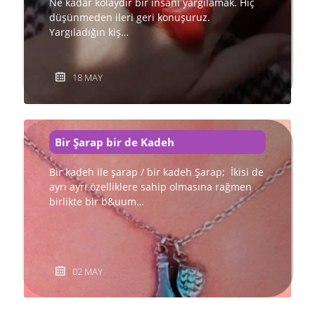
Ne kadar kolaydır bir insanı yargılamak. Hiç
düşünmeden ileri geri konuşuruz.
Yargıladığın kiş…
18 MAY
Bir Şarap bir de Kadeh
Bir kadeh ile şarap / bir kadeh Şarap; İkisi de
ayrı ayrı özelliklere sahip olmasına rağmen
birlikte bir b&uum…
02 MAY