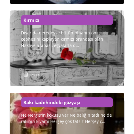
Kırmızı
Dışarıda neredeyse bütün binanın ön
cephesini kaplayan kırmızı brandası olan
Nakliye arabası, eşyalarla d…
29 OCK
Rakı kadehindeki gözyaşı
Ne Nergis'in kokusu var Ne balığın tadı ne de
rakının kıvamı Herşey çok tatsız Herşey ç…