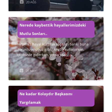
20 AĞS
Nerede kaybettik hayallerimizdeki
Mutlu Sonları..
Hepimiz hayal kurarak yaşarız. Sanki buna
zorunluymuşuz gibi. Araba kullanırken,
otobüste giderken, yolda y&uu…
20 MAY
Ne kadar Kolaydır Başkasını
Yargılamak