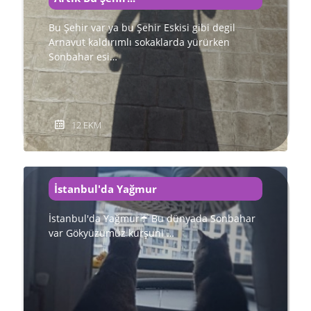
Bu Şehir var ya bu Şehir Eskisi gibi degil
Arnavut kaldırımlı sokaklarda yürürken
Sonbahar esi…
12 EKM
İstanbul'da Yağmur
İstanbul'da Yağmur☔ Bu dünyada Sonbahar
var Gökyüzümüz kurşuni …